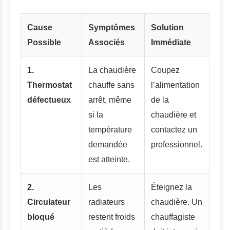
Cause
Symptômes
Solution
Possible
Associés
Immédiate
1.
La chaudière
Coupez
Thermostat
chauffe sans
l’alimentation
défectueux
arrêt, même
de la
si la
chaudière et
température
contactez un
demandée
professionnel.
est atteinte.
2.
Les
Éteignez la
Circulateur
radiateurs
chaudière. Un
bloqué
restent froids
chauffagiste