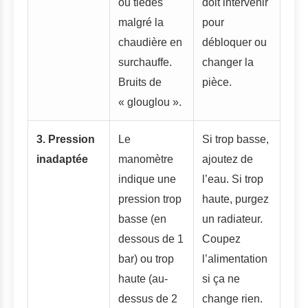
ou tièdes
doit intervenir
malgré la
pour
chaudière en
débloquer ou
surchauffe.
changer la
Bruits de
pièce.
« glouglou ».
3. Pression
Le
Si trop basse,
inadaptée
manomètre
ajoutez de
indique une
l’eau. Si trop
pression trop
haute, purgez
basse (en
un radiateur.
dessous de 1
Coupez
bar) ou trop
l’alimentation
haute (au-
si ça ne
dessus de 2
change rien.