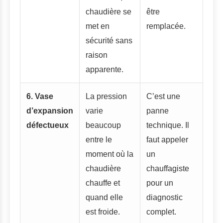
chaudière se
être
met en
remplacée.
sécurité sans
raison
apparente.
6. Vase
La pression
C’est une
d’expansion
varie
panne
défectueux
beaucoup
technique. Il
entre le
faut appeler
moment où la
un
chaudière
chauffagiste
chauffe et
pour un
quand elle
diagnostic
est froide.
complet.