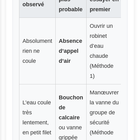
observé
probable
premier
Ouvrir un
robinet
Absolument
Absence
d’eau
rien ne
d’appel
chaude
coule
d’air
(Méthode
1)
Manœuvrer
Bouchon
L’eau coule
la vanne du
de
très
groupe de
calcaire
lentement,
sécurité
ou vanne
en petit filet
(Méthode
grippée