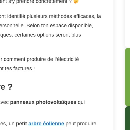
ent s’y prendre concrètement ?
nt identifié plusieurs méthodes efficaces, la
 personnelle. Selon ton espace disponible,
tiques, certaines options seront plus
 comment produire de l’électricité
t tes factures !
re ?
 avec
panneaux photovoltaïques
qui
ses, un
petit
arbre éolienne
peut produire