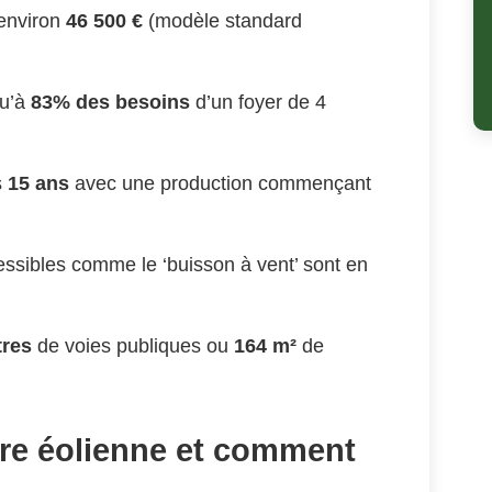
 environ
46 500 €
(modèle standard
qu’à
83% des besoins
d’un foyer de 4
s
15 ans
avec une production commençant
ssibles comme le ‘buisson à vent’ sont en
tres
de voies publiques ou
164 m²
de
re éolienne et comment