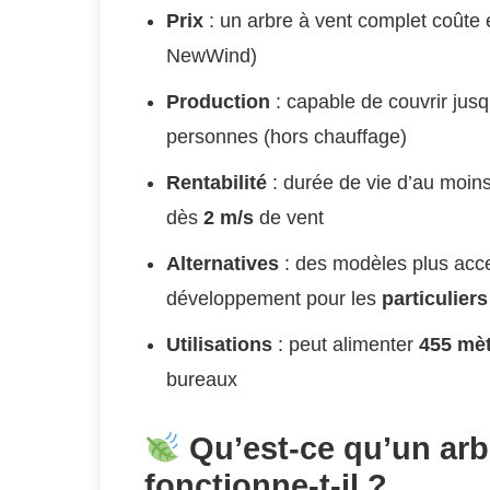
Prix
: un arbre à vent complet coûte
NewWind)
Production
: capable de couvrir jus
personnes (hors chauffage)
Rentabilité
: durée de vie d’au moin
dès
2 m/s
de vent
Alternatives
: des modèles plus acce
développement pour les
particuliers
Utilisations
: peut alimenter
455 mè
bureaux
Qu’est-ce qu’un arb
fonctionne-t-il ?